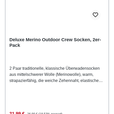
Deluxe Merino Outdoor Crew Socken, 2er-
Pack
2 Paar traditionelle, klassische Überwadensocken
aus mittelschwerer Wolle (Merinowolle), warm,
strapazierfähig, die weiche Zehennaht, elastische
Griffbereiche sorgen für die optimale Passform und
das rundum Komfort Gefühl. Diese Variante der
klassischen Wandersocke ist ideal für alle
Outdooraktivitäten. In den Farben: STRIPES/lila-
dunkelgrau + pink-dunkelgrau, SPOTS/schwarz-pink
Verkaufspreis:
Regulärer Preis:
21,99 €
26,99 €
(18.53% gespart)