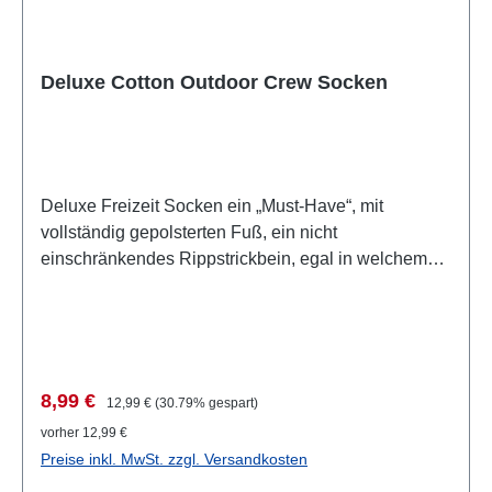
Deluxe Cotton Outdoor Crew Socken
Deluxe Freizeit Socken ein „Must-Have“, mit
vollständig gepolsterten Fuß, ein nicht
einschränkendes Rippstrickbein, egal in welchem
Camp Sie sich befinden, weich & bequem, in der
Farbe: himmelblau-grau, pflaume-grau, grün-grau,
kirschrot-anthrazit, blaugrün-grau, anthrazit-schwarz,
marineblau-grau, braun-grau oder khaki-
grau.komplett mit Baumwolle ausgepolstert für mehr
Verkaufspreis:
Regulärer Preis:
8,99 €
12,99 €
(30.79% gespart)
Komfort.Stützende elstische Zonen verhindern
vorher 12,99 €
Verrutschen.doppeltes Bündchen für besseren,
Preise inkl. MwSt. zzgl. Versandkosten
bequemeren Halt. der feine Zehensaum vermindert