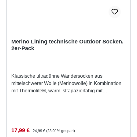
Merino Lining technische Outdoor Socken,
2er-Pack
Klassische ultradünne Wandersocken aus
mittelschwerer Wolle (Merinowolle) in Kombination
mit Thermolite®, warm, strapazierfähig mit
hervorragender Passform durch Lycra®. In den
Farben: schwarz-anthrazit-pink + schwarz-anthrazit-
lila oder schwarz-anthrazit-grau + anthrazit-schwarz-
grau. Diese traditionelle Socke macht Sonntag- und
Hundespaziergänge noch angenehmer. 40 % Wolle
Verkaufspreis:
Regulärer Preis:
17,99 €
24,99 €
(28.01% gespart)
(Merino Wool) für Wärme und Komfort 20 %