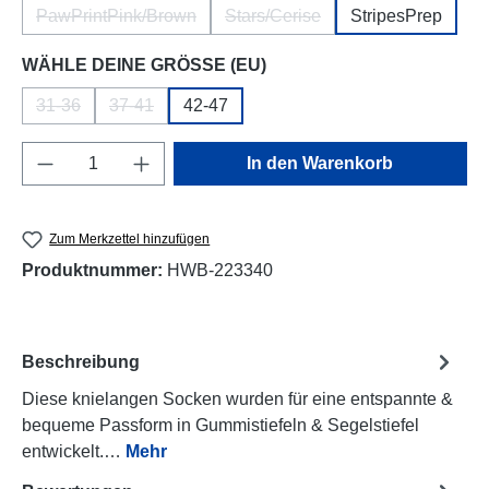
PawPrintPink/Brown
Stars/Cerise
StripesPrep
(Diese Option ist zurzeit nicht verfügbar.)
(Diese Option ist zurzeit nicht v
auswählen
WÄHLE DEINE GRÖSSE (EU)
31-36
37-41
42-47
(Diese Option ist zurzeit nicht verfügbar.)
(Diese Option ist zurzeit nicht verfügbar.)
Produkt Anzahl: Gib den gewünschten Wert e
In den Warenkorb
Zum Merkzettel hinzufügen
Produktnummer:
HWB-223340
Beschreibung
Diese knielangen Socken wurden für eine entspannte &
bequeme Passform in Gummistiefeln & Segelstiefel
entwickelt.…
Mehr