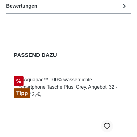
Bewertungen
Produktgalerie überspringen
PASSEND DAZU
Rabatt
%
Tipp