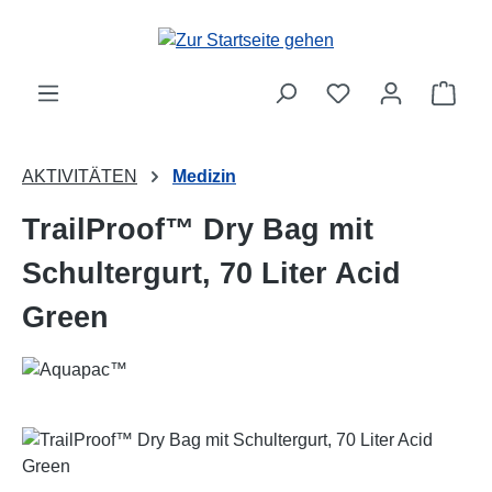
Zum Hauptinhalt springen
Ware
AKTIVITÄTEN
Medizin
TrailProof™ Dry Bag mit
Schultergurt, 70 Liter Acid
Green
Bildergalerie überspringen