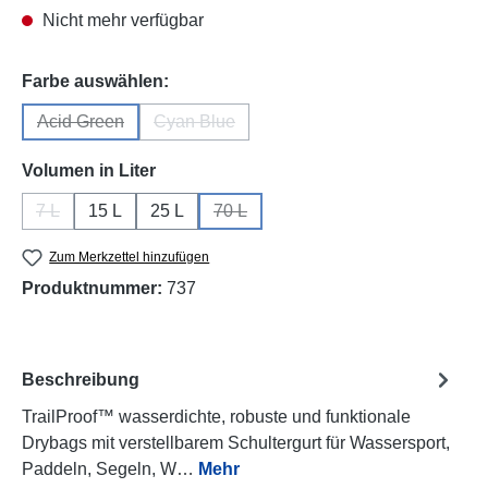
Nicht mehr verfügbar
auswählen
Farbe auswählen:
Acid Green
Cyan Blue
(Diese Option ist zurzeit nicht verfügbar.)
(Diese Option ist zurzeit nicht verfügbar.)
auswählen
Volumen in Liter
7 L
15 L
25 L
70 L
(Diese Option ist zurzeit nicht verfügbar.)
(Diese Option ist zurzeit nicht verfügb
Zum Merkzettel hinzufügen
Produktnummer:
737
Beschreibung
TrailProof™ wasserdichte, robuste und funktionale
Drybags mit verstellbarem Schultergurt für Wassersport,
Paddeln, Segeln, W…
Mehr