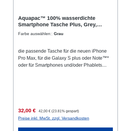
Aquapac™ 100% wasserdichte
Smartphone Tasche Plus, Grey,
Angebot! 32,- statt 42,-€,
Farbe auswählen::
Grau
die passende Tasche für die neuen iPhone
Pro Max, für die Galaxy S plus oder Note™*
oder für Smartphones und/oder Phablets
vergleichbarer Größe von anderen
Herstellern wie etwa Huawei. Garantiert
100% wasserdicht bis 10 Meter Wassertiefe.
Stundenlang. Ohne Einschränkungen.
Schwimmt mit Inhalt. Wie funktioniert es? Sie
telefonieren oder fotografieren durch die klare
Verkaufspreis:
Regulärer Preis:
32,00 €
42,00 €
(23.81% gespart)
Folie der Vorderseite. Der Touchscreen
Preise inkl. MwSt. zzgl. Versandkosten
funktioniert wie gewohnt durch die Folie.
Auch der Homebutton geht, ebenso die