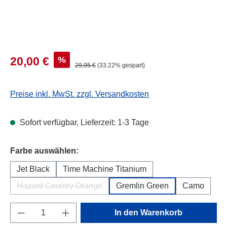
Verkaufspreis:
%
20,00 €
Regulärer Preis:
29,95 €
(33.22% gespart)
Preise inkl. MwSt. zzgl. Versandkosten
Sofort verfügbar, Lieferzeit: 1-3 Tage
auswählen
Farbe auswählen:
Jet Black
Time Machine Titanium
Hazard Country Orange
Gremlin Green
Camo
(Diese Option ist zurzeit nicht verfügbar.)
Produkt Anzahl: Gib den gewünschten Wert e
In den Warenkorb