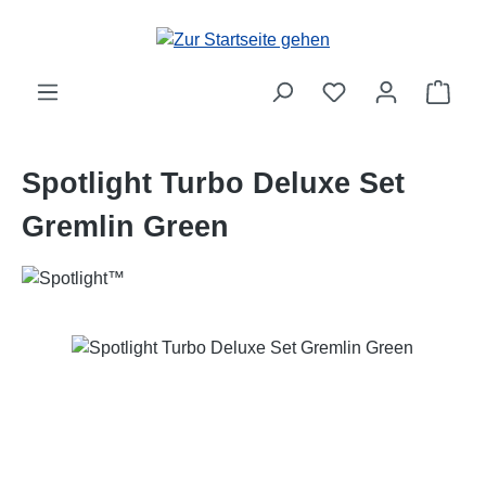
Zum Hauptinhalt springen
Ware
Spotlight Turbo Deluxe Set
Gremlin Green
Bildergalerie überspringen