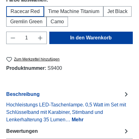
Racecar Red
Time Machine Titanium
Jet Black
Gremlin Green
Camo
Produkt Anzahl: Gib den gewünschten Wert e
In den Warenkorb
Zum Merkzettel hinzufügen
Produktnummer:
S9400
Beschreibung
Hochleistungs LED-Taschenlampe. 0,5 Watt im Set mit
Schlüsselband mit Karabiner, Stirnband und
Lenkerhalterung 35 Lumen…
Mehr
Bewertungen