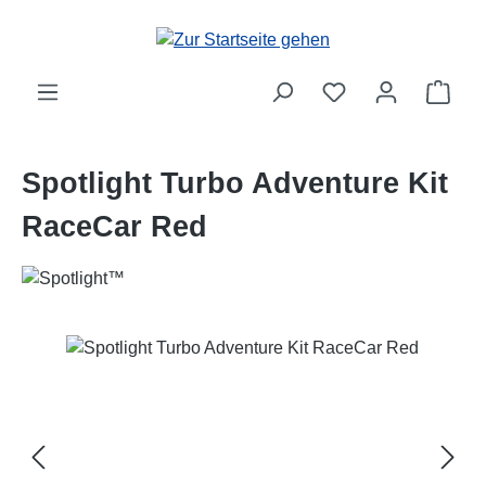
Zum Hauptinhalt springen
Ware
Spotlight Turbo Adventure Kit
RaceCar Red
Bildergalerie überspringen