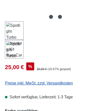
Verkaufspreis:
%
25,00 €
Regulärer Preis:
30,00 €
(16.67% gespart)
Preise inkl. MwSt. zzgl. Versandkosten
Sofort verfügbar, Lieferzeit: 1-3 Tage
auswählen
Farbe auswählen: