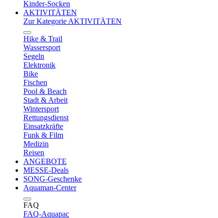
Kinder-Socken
AKTIVITÄTEN
Zur Kategorie AKTIVITÄTEN
Hike & Trail
Wassersport
Segeln
Elektronik
Bike
Fischen
Pool & Beach
Stadt & Arbeit
Wintersport
Rettungsdienst
Einsatzkräfte
Funk & Film
Medizin
Reisen
ANGEBOTE
MESSE-Deals
SONG-Geschenke
Aquaman-Center
FAQ
FAQ-Aquapac