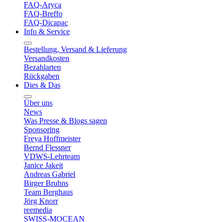
FAQ-Aryca
FAQ-Breffo
FAQ-Dicapac
Info & Service
Bestellung, Versand & Lieferung
Versandkosten
Bezahlarten
Rückgaben
Dies & Das
Über uns
News
Was Presse & Blogs sagen
Sponsoring
Freya Hoffmeister
Bernd Flessner
VDWS-Lehrteam
Janice Jakeit
Andreas Gabriel
Birger Bruhns
Team Berghaus
Jörg Knorr
reemedia
SWISS-MOCEAN