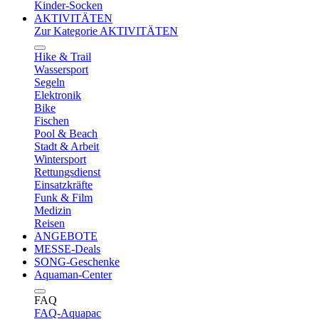
Kinder-Socken
AKTIVITÄTEN
Zur Kategorie AKTIVITÄTEN
Hike & Trail
Wassersport
Segeln
Elektronik
Bike
Fischen
Pool & Beach
Stadt & Arbeit
Wintersport
Rettungsdienst
Einsatzkräfte
Funk & Film
Medizin
Reisen
ANGEBOTE
MESSE-Deals
SONG-Geschenke
Aquaman-Center
FAQ
FAQ-Aquapac