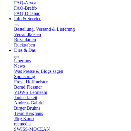
FAQ-Aryca
FAQ-Breffo
FAQ-Dicapac
Info & Service
Bestellung, Versand & Lieferung
Versandkosten
Bezahlarten
Rückgaben
Dies & Das
Über uns
News
Was Presse & Blogs sagen
Sponsoring
Freya Hoffmeister
Bernd Flessner
VDWS-Lehrteam
Janice Jakeit
Andreas Gabriel
Birger Bruhns
Team Berghaus
Jörg Knorr
reemedia
SWISS-MOCEAN