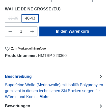
auswählen
WÄHLE DEINE GRÖSSE (EU)
36-39
40-43
(Diese Option ist zurzeit nicht verfügbar.)
Produkt Anzahl: Gib den gewünschten Wert e
In den Warenkorb
Zum Merkzettel hinzufügen
Produktnummer:
HMTSP-223360
Beschreibung
Superfeine Wolle (Merinowolle) mit Isofil® Polypropylen
gemischt in diesen technischen Ski Socken sorgen für
Wärme und Kom…
Mehr
Bewertungen