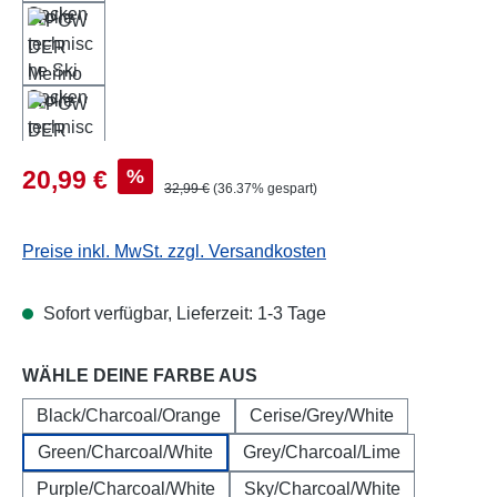
Verkaufspreis:
%
20,99 €
Regulärer Preis:
32,99 €
(36.37% gespart)
Preise inkl. MwSt. zzgl. Versandkosten
Sofort verfügbar, Lieferzeit: 1-3 Tage
auswählen
WÄHLE DEINE FARBE AUS
Black/Charcoal/Orange
Cerise/Grey/White
Green/Charcoal/White
Grey/Charcoal/Lime
Purple/Charcoal/White
Sky/Charcoal/White