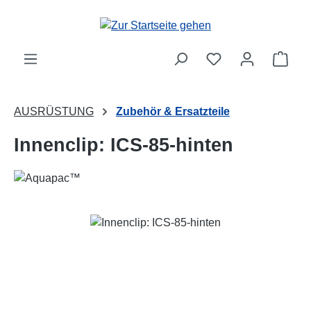
Zum Hauptinhalt springen
Ware
AUSRÜSTUNG
Zubehör & Ersatzteile
Innenclip: ICS-85-hinten
Bildergalerie überspringen