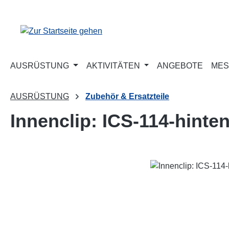
m Hauptinhalt springen
Zur Suche springen
Zur Hauptnavigation springen
AUSRÜSTUNG
AKTIVITÄTEN
ANGEBOTE
MES
AUSRÜSTUNG
Zubehör & Ersatzteile
Innenclip: ICS-114-hinte
Bildergalerie überspringen