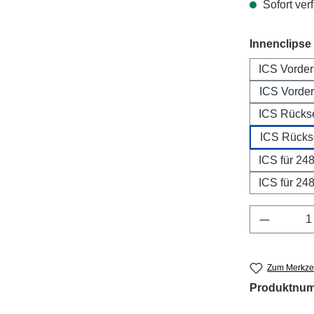
Sofort verf
Innenclipse
ICS Vorder
ICS Vorder
ICS Rückse
ICS Rückse
ICS für 248
ICS für 248
Produkt 
Zum Merkzet
Produktnu