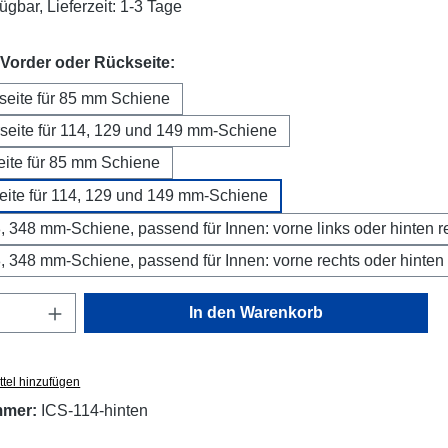
ügbar, Lieferzeit: 1-3 Tage
auswählen
 Vorder oder Rückseite:
seite für 85 mm Schiene
seite für 114, 129 und 149 mm-Schiene
ite für 85 mm Schiene
ite für 114, 129 und 149 mm-Schiene
, 348 mm-Schiene, passend für Innen: vorne links oder hinten r
, 348 mm-Schiene, passend für Innen: vorne rechts oder hinten 
Anzahl: Gib den gewünschten Wert ein oder
In den Warenkorb
tel hinzufügen
mmer:
ICS-114-hinten