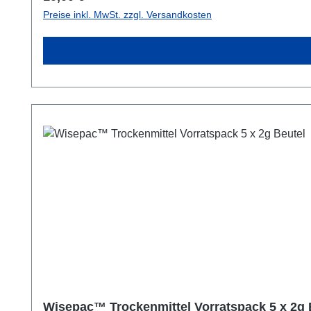
das lästige Beschlagen. Und gelocht werden können di
Preise inkl. MwSt. zzgl. Versandkosten
Umluftherd. Trockenmittel im Aquapac: Das Trockenmittel-Sheet oder Einlegeplättchen zieht Feuchtigkeit an und verhindert die Kondenswasser-Bildung im Aquapac. Sie
erhalten einen Zip-Beutel mit 12 Plättchen und zwei zusätzl
Einlege-Plättchens sind: 15 x 35 x 1mm. Der Einsatz ist speziell in feuchtem, warmem Klima sinnvoll, wenn Sie zum Beispiel Ihre elektronische Ausrüstung in unserer
wasserdichten Tasche verstauen. Wenn Sie das Aquapac
Klimaanlage oder Wasser) mitnehmen, kann die Feuchtigk
Plättchen ist aus einem beschichteten Trockenmittel, das aus Fasern herges
können Sie mehrfach benutzen. Das Trockenmittel lässt sich im Backofen (am besten auf 'Umluft') in etwa 6 Stunden bei bis zu 80°C, nicht heißer, wegen der Beschichtung
wieder trocknen. Was eher unwirtschaftlich ist. Nicht in der Mikrowelle trocknen! Übrigens: "Do not eat" (Nicht zu
Verwechslungen mit kleinen Zucker-, Salz- oder Gewürztüten ausgeschlossen sind. Datenblätter: Sheets & 
Fiber DesiccantDMF Declaration
Wisepac™ Trockenmittel Vorratspack 5 x 2g 