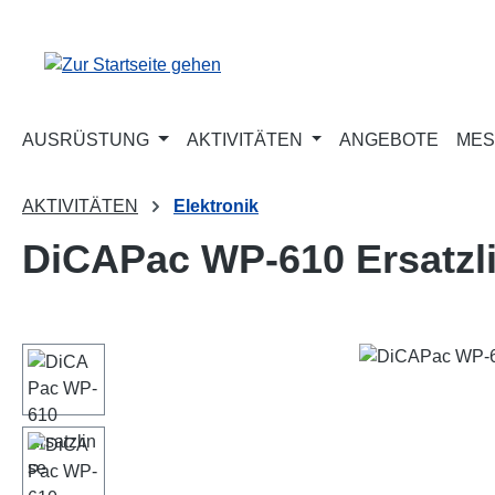
m Hauptinhalt springen
Zur Suche springen
Zur Hauptnavigation springen
AUSRÜSTUNG
AKTIVITÄTEN
ANGEBOTE
MES
AKTIVITÄTEN
Elektronik
DiCAPac WP-610 Ersatzl
Bildergalerie überspringen