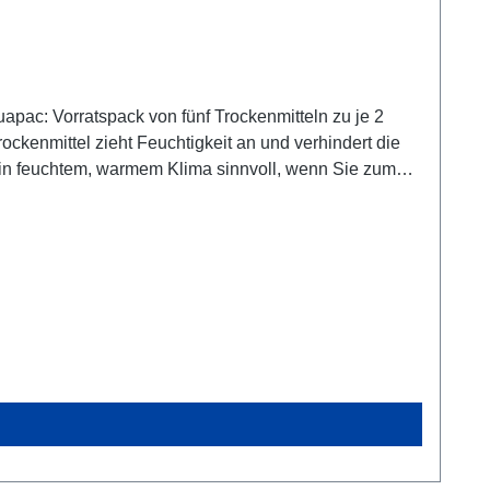
 in warmer, feuchter Luft verschließen und es dann in
n und Wassertropfen bilden! Beschädigungen Ihrer
ht ein zweites Mal, wenn die klimatischen Bedingungen
agel.Sie können es daher bedenkenlos in der Biotonne
gel.de