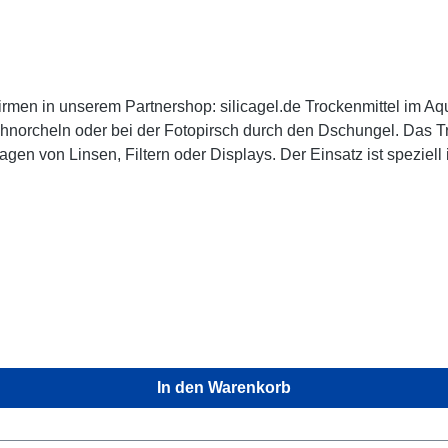
.de Trockenmittel im Aquapac: Vorratspack von fünf Trockenmitteln zu je 2
Einsatz ist speziell in feuchtem, warmem Klima sinnvoll, wenn Sie zum
serdichten Tasche verstauen. Wenn Sie das Aquapac samt Inhalt
r Wasser) mitnehmen, kann die Feuchtigkeit darin kondensiere
ische Daten: der Beutel ist aus reißfestem,
her zu sein, dass die Kapazität nicht erschöpft ist. Maximal ge
 unter den Namen Kieselgel und Trockengel bekannt. Unsere
lt harmloses Mineralgemisch, chemisch exakt also nicht Silic
mittel und mehr über die Trockenmittel-Technik in unserem Partnershop: silica
In den Warenkorb