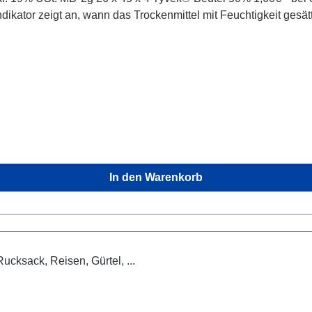
dikator zeigt an, wann das Trockenmittel mit Feuchtigkeit gesä
e Anlaufen des Feuchtigkeitspunkts kontrolliert werden. wenn der blaue Punkt rosafarb
tor kann mit regeneriert werden Feuchtigkeitsindikator reversibel, nimmt mit der Zeit ab.
orgniserregenden Stoffe "Substance of very high concern" (SVHC)
nn in der Biotonne entsorgt werden. Einen kobaltfreien Indikator finden Sie 
insatzgebieten. Handhabung: Bei der Handhabung des Materials sind die jeweils
In den Warenkorb
nden. Damit die Trockenmittelbeutel während Transport und Lage
pischen Wirkung des Trockenmittels dürfen diese Beutel nur u
fort wieder dicht zu verschließen. Mehr Trockenmittel für End