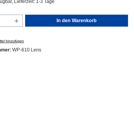
ügbar, Lieferzeit: 1-3 Tage
Anzahl: Gib den gewünschten Wert ein oder
In den Warenkorb
tel hinzufügen
mmer:
WP-610 Lens