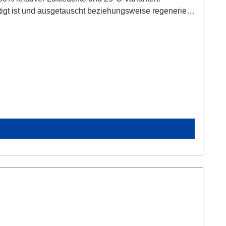
ttigt ist und ausgetauscht beziehungsweise regeneriert
en ist, ist das
. Bitte die Datenblätter beachten. Trockenmittelbeutel
hier. Richtwerte: Hier finden sie
rung keine Feuchtigkeit aufnehmen, sind sie in einen
nmittelbar vor Ingebrauchnahme geöffnet werden. Bei
verbraucher, Händler und Firmen in unserem