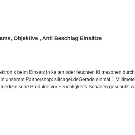
ms, Objektive , Anti Beschlag Einsätze
ektronik beim Einsatz in kalten oder feuchten Klimazonen dur
 in unserem Partnershop: silicagel.deGerade einmal 1 Millimet
d medizinische Produkte vor Feuchtigkeits-Schäden geschützt w
o Pro™) sind lediglich 1,0 Millimeter dick und PE-beschichtet (
tschäden an Ihrem zu schützenden Gut wie Action-Cam, Smartpho
 größeren Sheets in alle Formen und Größen oder auf das von
piel in kleine Ecken größerer Kameragehäuse oder Smartphone