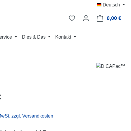
Deutsch
0,00 €
Ware
ervice
Dies & Das
Kontakt
eis:
€
 MwSt. zzgl. Versandkosten