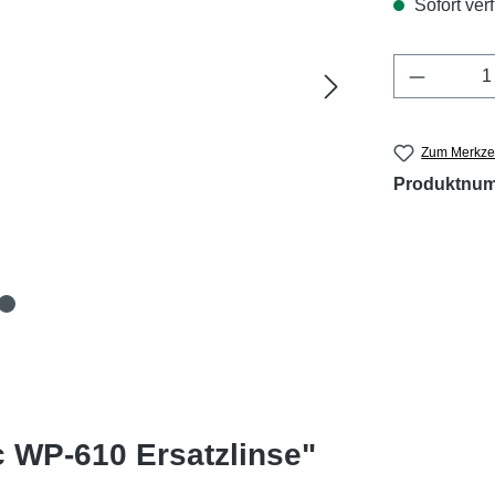
Sofort verf
Produkt 
Zum Merkzet
Produktnu
 WP-610 Ersatzlinse"