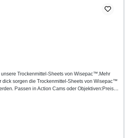
ch unsere Trockenmittel-Sheets von Wisepac™.Mehr
er dick sorgen die Trockenmittel-Sheets von Wisepac™
erden. Passen in Action Cams oder Objektiven:Preise
dieser Schutzfilm wird bei der Benutzung nicht
ne oder Tablet anrichten. Das Blatt können Sie zum
-Taschen wie unsere Aquapacs und verhindert dort