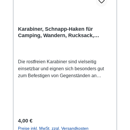
Karabiner, Schnapp-Haken für
Camping, Wandern, Rucksack,
Reisen, Gürtel, ...
Die rostfreien Karabiner sind vielseitig
einsetzbar und eignen sich besonders gut
zum Befestigen von Gegenständen an
Rucksäcken oder Taschen sowie an Kanus,
Kajaks, Motorrädern, Booten, als
Schlüsselanhänger oder wo immer du etwas
befestigen möchstest.Hauptmerkmale:
rostfrei, hergestellt aus eloxiertem
Aluminium.Ultraleicht. für alle Aquapacs™
Regulärer Preis:
4,00 €
oder Taschen mit Ösen
Preise inkl. MwSt. zzgl. Versandkosten