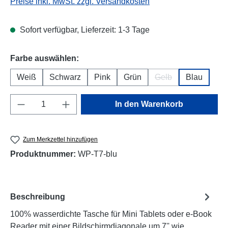
Preise inkl. MwSt. zzgl. Versandkosten
Sofort verfügbar, Lieferzeit: 1-3 Tage
auswählen
Farbe auswählen:
Weiß
Schwarz
Pink
Grün
Gelb
Blau
(Diese Option ist zur
Produkt Anzahl: Gib den gewünschten Wert e
In den Warenkorb
Zum Merkzettel hinzufügen
Produktnummer:
WP-T7-blu
Beschreibung
100% wasserdichte Tasche für Mini Tablets oder e-Book
Reader mit einer Bildschirmdiagonale um 7'' wie