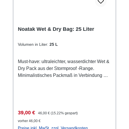
Noatak Wet & Dry Bag: 25 Liter
Volumen in Liter:
25 L
Must-have: ultraleichter, wasserdichter Wet &
Dry Pack aus der Stormproof -Range.
Minimalistisches Packmaß in Verbindung mit
vielseitigen Nutzungsmöglichkeiten. Ideal für
SUP-fahren oder Wandern. Oder
Tragerucksack für spontane Einkäufe oder
vom Boot zum Schwimmen an den
Strand.Features:Die 100% wasserdichte und
Verkaufspreis:
Regulärer Preis:
39,00 €
46,00 €
(15.22% gespart)
hermetische Verriegelung und Versiegelung
vorher 46,00 €
stoppt die Sand-, Wasser- und
Preise inkl. MwSt. zzgl. Versandkosten