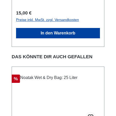
Wird von Rettungsdiensten, Rettungsteams
und Militärs weltweit eingesetzt.
Regulärer Preis:
15,00 €
Korrosionsbeständige Komponenten. Zum
Preise inkl. MwSt. zzgl. Versandkosten
Anbringen sind keine Werkzeuge erforderlich
Robuste Materialien - strapazierfähig und
In den Warenkorb
robust. auch im Bundle mit drei Karabinern
extra.
Produktgalerie überspringen
DAS KÖNNTE DIR AUCH GEFALLEN
Rabatt
%