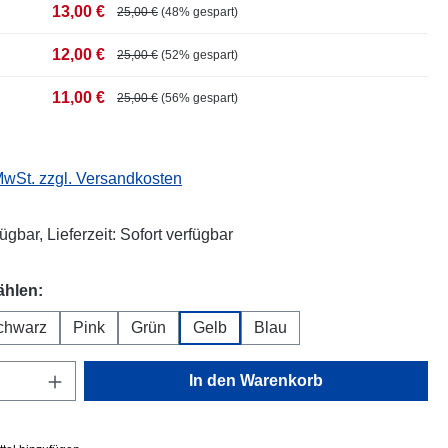
13,00 €
25,00 €
(48% gespart)
12,00 €
25,00 €
(52% gespart)
11,00 €
25,00 €
(56% gespart)
 MwSt. zzgl. Versandkosten
ügbar, Lieferzeit: Sofort verfügbar
auswählen
ählen:
chwarz
Pink
Grün
Gelb
Blau
ion ist zurzeit nicht verfügbar.)
Anzahl: Gib den gewünschten Wert ein oder
In den Warenkorb