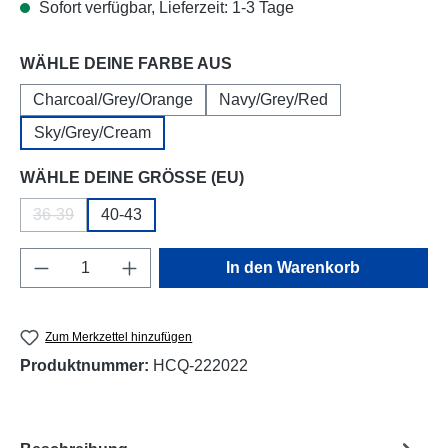
Sofort verfügbar, Lieferzeit: 1-3 Tage
auswählen
WÄHLE DEINE FARBE AUS
Charcoal/Grey/Orange
Navy/Grey/Red
Sky/Grey/Cream
auswählen
WÄHLE DEINE GRÖSSE (EU)
36-39
40-43
(Diese Option ist zurzeit nicht verfügbar.)
Produkt Anzahl: Gib den gewünschten Wert e
In den Warenkorb
Zum Merkzettel hinzufügen
Produktnummer:
HCQ-222022