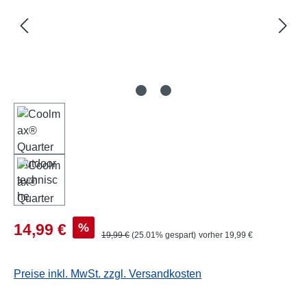
Verkaufspreis:
%
14,99 €
Regulärer Preis:
19,99 €
(25.01% gespart)
vorher 19,99 €
Preise inkl. MwSt. zzgl. Versandkosten