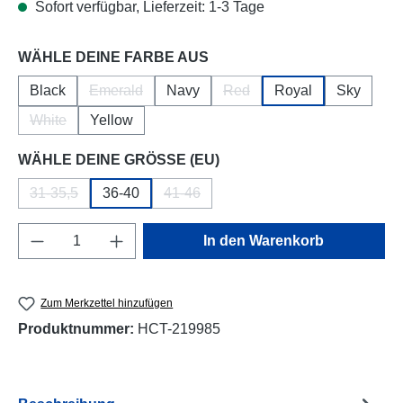
Sofort verfügbar, Lieferzeit: 1-3 Tage
auswählen
WÄHLE DEINE FARBE AUS
Black
Emerald
Navy
Red
Royal
Sky
(Diese Option ist zurzeit nicht verfügbar.)
(Diese Option ist zurzeit nicht
White
Yellow
(Diese Option ist zurzeit nicht verfügbar.)
auswählen
WÄHLE DEINE GRÖSSE (EU)
31-35,5
36-40
41-46
(Diese Option ist zurzeit nicht verfügbar.)
(Diese Option ist zurzeit nicht verfügbar
Produkt Anzahl: Gib den gewünschten Wert e
In den Warenkorb
Zum Merkzettel hinzufügen
Produktnummer:
HCT-219985