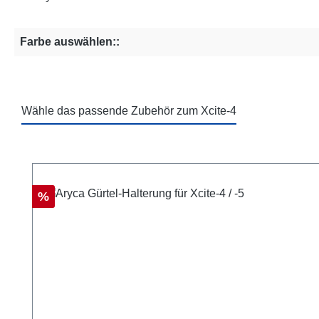
Farbe auswählen::
Wähle das passende Zubehör zum Xcite-4
Produktgalerie überspringen
Rabatt
%