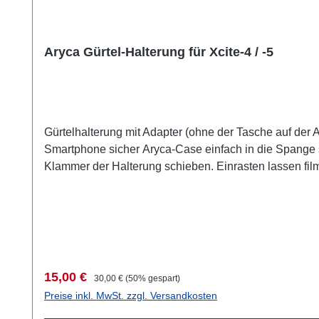
Aryca Gürtel-Halterung für Xcite-4 / -5
Gürtelhalterung mit Adapter (ohne der Tasche auf der Abbildung) nur für das Xcite-4 und Xcite 5 einfach den Clip an den Gürtel klemmen. Sch
Smartphone sicher Aryca-Case einfach in die Spange stecken und mit einer Schraube den Case zusätzlich sicher am Adapter befestigen. Sitzt bombenfest Adapter auf die
Klammer der Halterung schieben. Einrasten lassen filmen oder fotografieren Sie bei Gelegenheiten, von denen Sie vorher nicht zu träumen wagten. Und beide Hände frei
das Smartphone oder Handy unter rauen Bedingunge
Verkaufspreis:
Regulärer Preis:
15,00 €
30,00 €
(50% gespart)
Preise inkl. MwSt. zzgl. Versandkosten