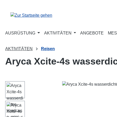
m Hauptinhalt springen
Zur Suche springen
Zur Hauptnavigation springen
AUSRÜSTUNG
AKTIVITÄTEN
ANGEBOTE
MES
AKTIVITÄTEN
Reisen
Aryca Xcite-4s wasserdi
Bildergalerie überspringen