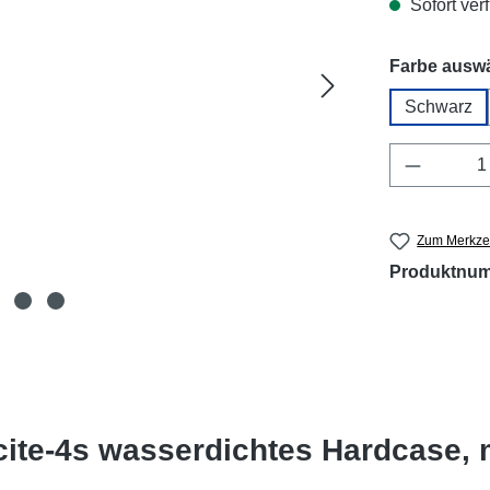
Sofort verf
Farbe ausw
Schwarz
Produkt 
Zum Merkzet
Produktnu
ite-4s wasserdichtes Hardcase, 