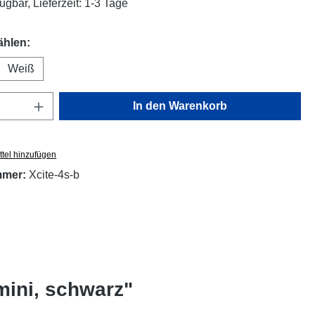
ügbar, Lieferzeit: 1-3 Tage
auswählen
ählen:
Weiß
Anzahl: Gib den gewünschten Wert ein oder
In den Warenkorb
tel hinzufügen
mmer:
Xcite-4s-b
mini, schwarz"