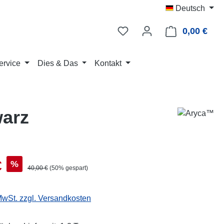
Deutsch
0,00 €
Ware
ervice
Dies & Das
Kontakt
warz
s:
€
%
Regulärer Preis:
40,00 €
(50% gespart)
 MwSt. zzgl. Versandkosten