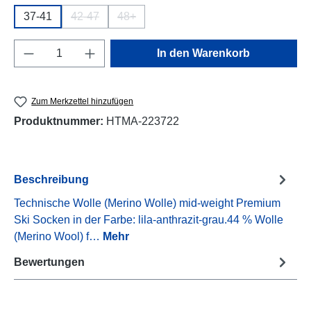
37-41
42-47
48+
(Diese Option ist zurzeit nicht verfügbar.)
(Diese Option ist zurzeit nicht verfügbar.)
Produkt Anzahl: Gib den gewünschten Wert e
In den Warenkorb
Zum Merkzettel hinzufügen
Produktnummer:
HTMA-223722
Beschreibung
Technische Wolle (Merino Wolle) mid-weight Premium
Ski Socken in der Farbe: lila-anthrazit-grau.44 % Wolle
(Merino Wool) f…
Mehr
Bewertungen