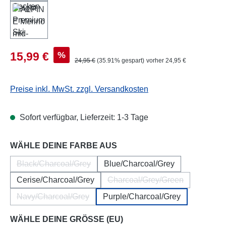
Verkaufspreis:
%
15,99 €
Regulärer Preis:
24,95 €
(35.91% gespart)
vorher 24,95 €
Preise inkl. MwSt. zzgl. Versandkosten
Sofort verfügbar, Lieferzeit: 1-3 Tage
auswählen
WÄHLE DEINE FARBE AUS
Black/Charcoal/Grey
Blue/Charcoal/Grey
(Diese Option ist zurzeit nicht verfügbar.)
Cerise/Charcoal/Grey
Charcoal/Grey/Green
(Diese Option ist zurzeit 
Navy/Charcoal/Grey
Purple/Charcoal/Grey
(Diese Option ist zurzeit nicht verfügbar.)
auswählen
WÄHLE DEINE GRÖSSE (EU)